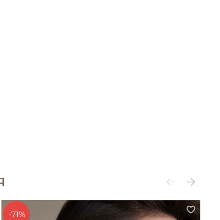
Я
-71%