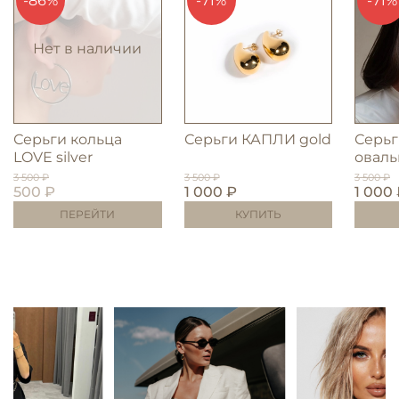
-86%
-71%
-71%
Нет в наличии
Серьги кольца
Серьги КАПЛИ gold
Серьг
LOVE silver
оваль
3 500 ₽
3 500 ₽
3 500 ₽
500 ₽
1 000 ₽
1 000
ПЕРЕЙТИ
КУПИТЬ