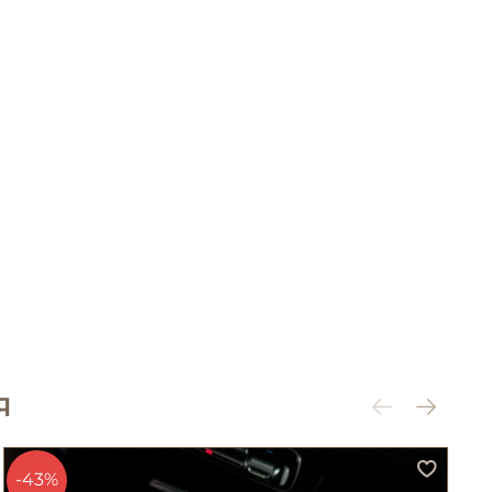
Я
-43%