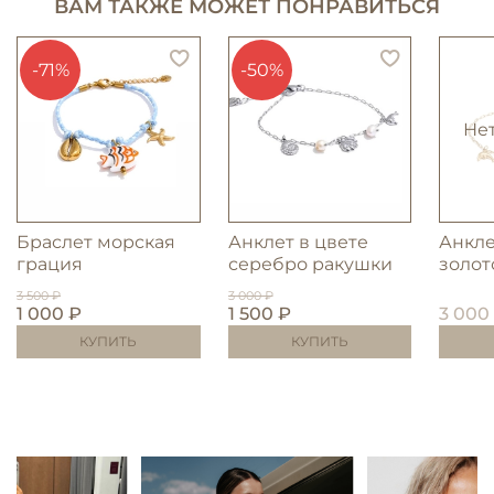
ВАМ ТАКЖЕ МОЖЕТ ПОНРАВИТЬСЯ
-71%
-50%
Не
Браслет морская
Анклет в цвете
Анкле
грация
серебро ракушки
золот
3 500 ₽
3 000 ₽
1 000 ₽
1 500 ₽
3 000
КУПИТЬ
КУПИТЬ