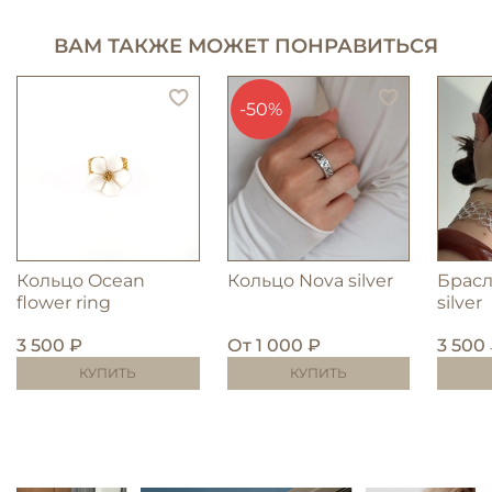
ВАМ ТАКЖЕ МОЖЕТ ПОНРАВИТЬСЯ
-50%
Кольцо Ocean
Кольцо Nova silver
Брас
flower ring
silver
3 500 ₽
От
1 000 ₽
3 500
КУПИТЬ
КУПИТЬ