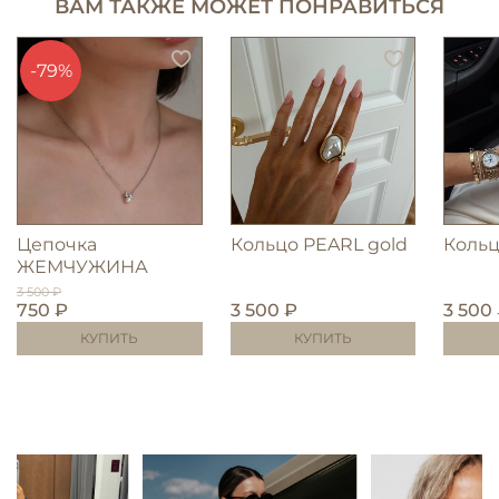
ВАМ ТАКЖЕ МОЖЕТ ПОНРАВИТЬСЯ
-79%
Цепочка
Кольцо PEARL gold
Кольц
ЖЕМЧУЖИНА
3 500 ₽
750 ₽
3 500 ₽
3 500
КУПИТЬ
КУПИТЬ