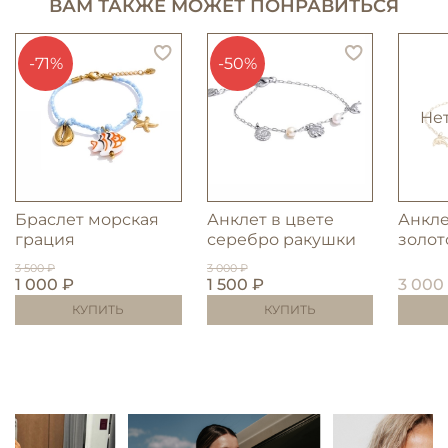
ВАМ ТАКЖЕ МОЖЕТ ПОНРАВИТЬСЯ
-71%
-50%
Не
Браслет морская
Анклет в цвете
Анкле
грация
серебро ракушки
золот
3 500 ₽
3 000 ₽
1 000 ₽
1 500 ₽
3 000
КУПИТЬ
КУПИТЬ