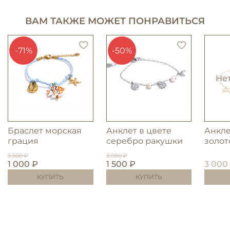
ВАМ ТАКЖЕ МОЖЕТ ПОНРАВИТЬСЯ
-71%
-50%
Не
Браслет морская
Анклет в цвете
Анкле
грация
серебро ракушки
золот
3 500 ₽
3 000 ₽
1 000 ₽
1 500 ₽
3 000
КУПИТЬ
КУПИТЬ