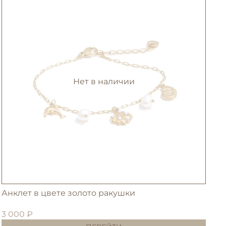
Нет в наличии
Анклет в цвете золото ракушки
С
3 000 ₽
3