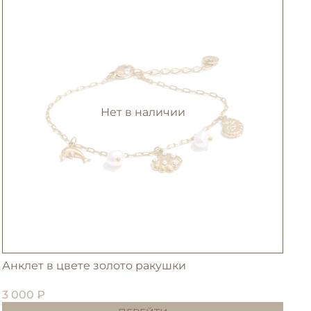
Нет в наличии
Анклет в цвете золото ракушки
С
3 000 ₽
3