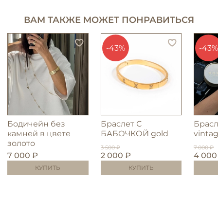
ВАМ ТАКЖЕ МОЖЕТ ПОНРАВИТЬСЯ
-43%
-43%
Бодичейн без
Браслет С
Брас
камней в цвете
БАБОЧКОЙ gold
vinta
золото
3 500 ₽
7 000 ₽
7 000 ₽
2 000 ₽
4 000
КУПИТЬ
КУПИТЬ