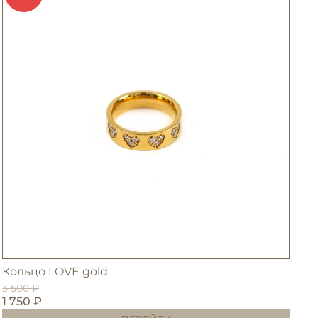
Кольцо LOVE gold
К
3 500 ₽
1 750 ₽
3