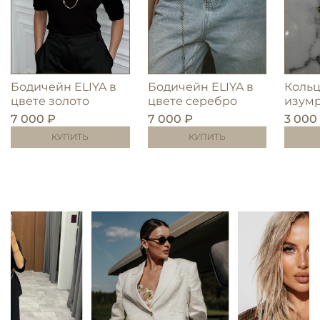
Бодичейн ELIYA в
Бодичейн ELIYA в
Коль
цвете золото
цвете серебро
изумр
7 000 ₽
7 000 ₽
3 000
КУПИТЬ
КУПИТЬ